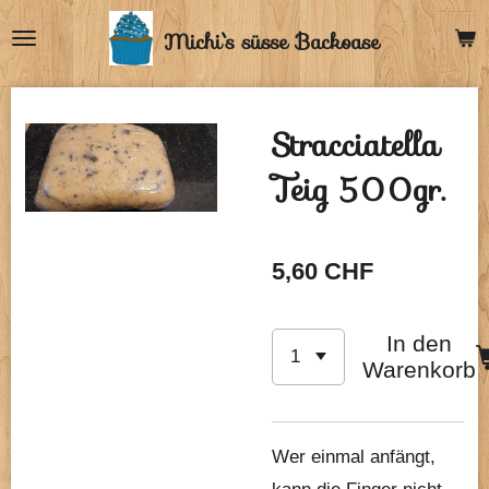
Zum
Michi`s
süsse Backoase
Hauptinhalt
springen
Stracciatella
Teig 500gr.
5,60 CHF
In den
Warenkorb
Wer einmal anfängt,