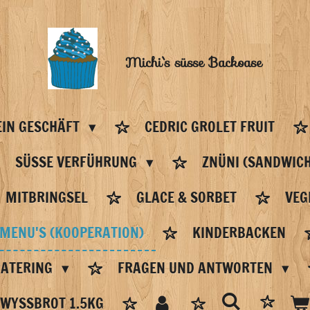
Michi`s
süsse Backoase
IN GESCHÄFT
CEDRIC GROLET FRUIT
SÜSSE VERFÜHRUNG
ZNÜNI (SANDWICH
MITBRINGSEL
GLACE & SORBET
VEG
 MENU'S (KOOPERATION)
KINDERBACKEN
CATERING
FRAGEN UND ANTWORTEN
WYSSBROT 1.5KG