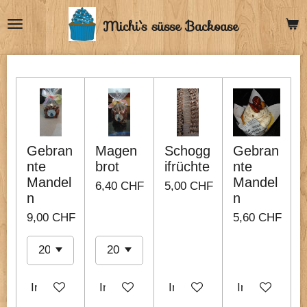
Zum
Michi`s
süsse Backoase
Hauptinhalt
springen
Gebran
Magen
Schogg
Gebran
nte
brot
ifrüchte
nte
Mandel
Mandel
6,40 CHF
5,00 CHF
n
n
9,00 CHF
5,60 CHF
In den Warenkorb
In den Warenkorb
In den Warenkorb
In den Waren