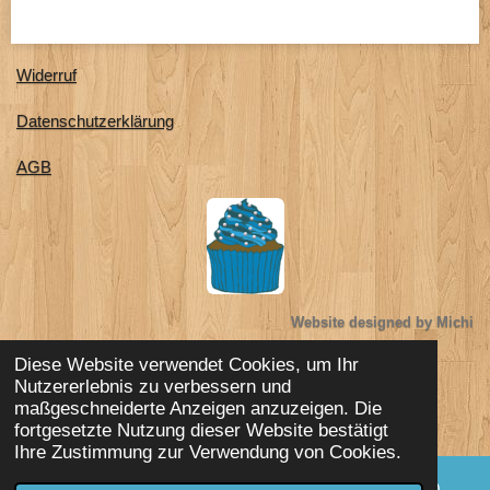
e
e
e
e
n
n
n
n
Widerruf
Datenschutzerklärung
AGB
Website designed by Michi
Diese Website verwendet Cookies, um Ihr
Impressum
Nutzererlebnis zu verbessern und
© 2023 - 2026 Michi`s süsse Backoase
maßgeschneiderte Anzeigen anzuzeigen. Die
Mit Unterstützung von
Webador
fortgesetzte Nutzung dieser Website bestätigt
Ihre Zustimmung zur Verwendung von Cookies.