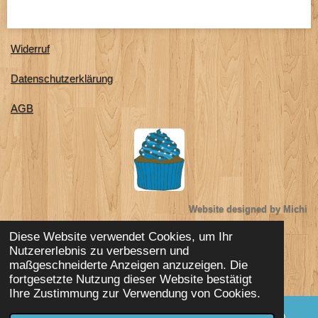
e
e
e
e
n
n
n
n
Widerruf
Datenschutzerklärung
AGB
Website designed by Michi
Diese Website verwendet Cookies, um Ihr
Impressum
Nutzererlebnis zu verbessern und
© 2023 - 2026 Michi`s süsse Backoase
maßgeschneiderte Anzeigen anzuzeigen. Die
Mit Unterstützung von
Webador
fortgesetzte Nutzung dieser Website bestätigt
Ihre Zustimmung zur Verwendung von Cookies.