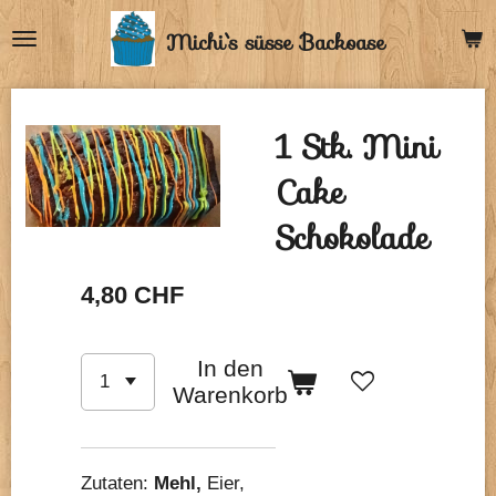
Zum
Michi`s
süsse Backoase
Hauptinhalt
springen
1 Stk. Mini
Cake
Schokolade
4,80 CHF
In den
Warenkorb
Zutaten:
Mehl,
Eier,