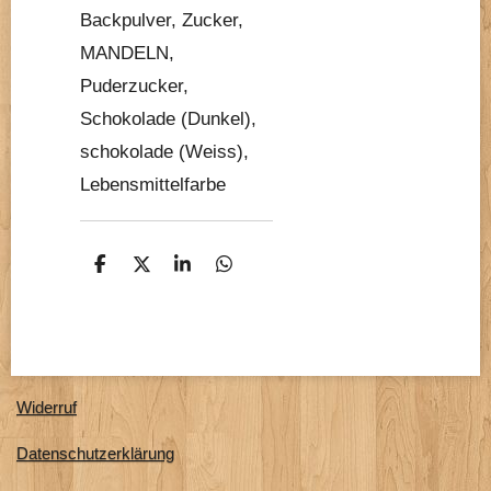
Backpulver, Zucker,
MANDELN,
Puderzucker,
Schokolade (Dunkel),
schokolade (Weiss),
Lebensmittelfarbe
T
T
T
T
e
e
e
e
i
i
i
i
l
l
l
l
e
e
e
e
n
n
n
n
Widerruf
Datenschutzerklärung