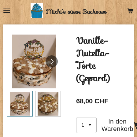
Zum
Michi`s
süsse Backoase
Hauptinhalt
springen
Vanille-
Nutella-
Torte
(Gepard)
68,00 CHF
In den
Warenkorb