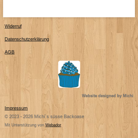
l
l
l
l
e
e
e
e
n
n
n
n
Widerruf
Datenschutzerklärung
AGB
Website designed by Michi
Impressum
© 2023 - 2026 Michi`s süsse Backoase
Mit Unterstützung von
Webador