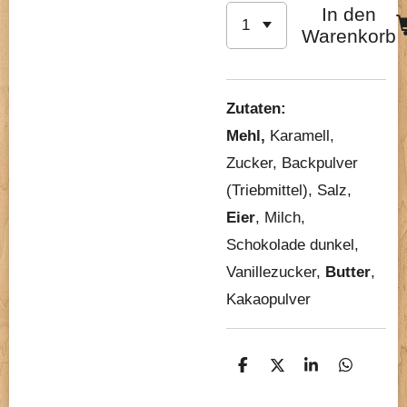
In den
Warenkorb
Zutaten:
Mehl,
Karamell,
Zucker, Backpulver
(Triebmittel), Salz,
Eier
, Milch,
Schokolade dunkel,
Vanillezucker,
Butter
,
Kakaopulver
T
T
T
T
e
e
e
e
i
i
i
i