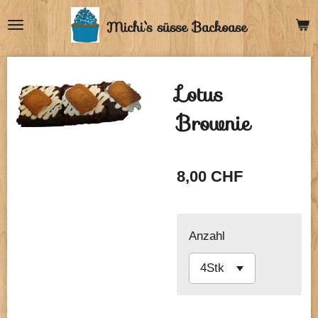
Zum
Michi`s
süsse Backoase
Hauptinhalt
springen
Lotus
Brownie
8,00 CHF
Anzahl