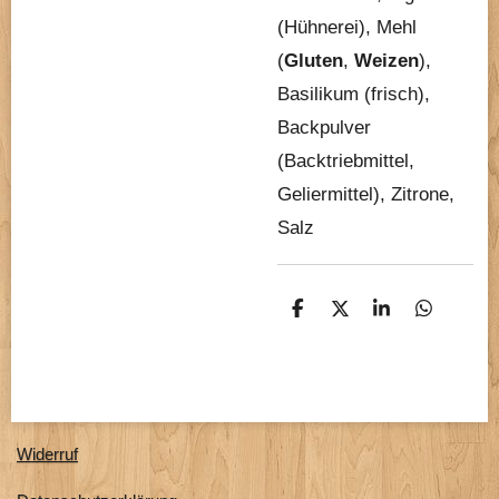
(Hühnerei), Mehl
(
Gluten
,
Weizen
),
Basilikum (frisch),
Backpulver
(Backtriebmittel,
Geliermittel), Zitrone,
Salz
T
T
T
T
e
e
e
e
i
i
i
i
l
l
l
l
e
e
e
e
n
n
n
n
Widerruf