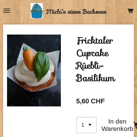
Zum
Michi`s
süsse Backoase
Hauptinhalt
springen
Fricktaler
Cupcake
Rüebli-
Basilikum
5,60 CHF
In den
Warenkorb