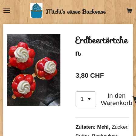
Zum
Michi`s
süsse Backoase
Hauptinhalt
springen
Erdbeertörtche
n
3,80 CHF
In den
Warenkorb
Zutaten: Mehl,
Zucker,