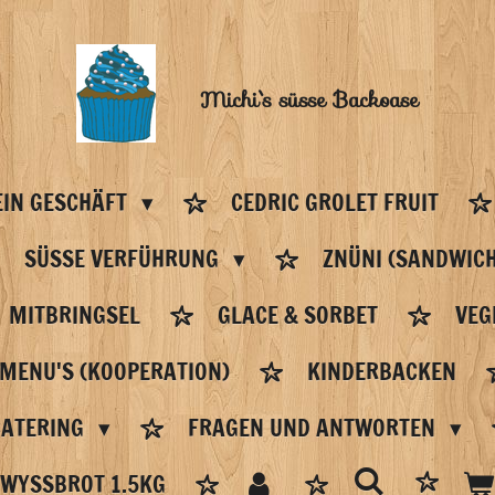
Michi`s
süsse Backoase
IN GESCHÄFT
CEDRIC GROLET FRUIT
SÜSSE VERFÜHRUNG
ZNÜNI (SANDWICH
MITBRINGSEL
GLACE & SORBET
VEG
 MENU'S (KOOPERATION)
KINDERBACKEN
CATERING
FRAGEN UND ANTWORTEN
WYSSBROT 1.5KG