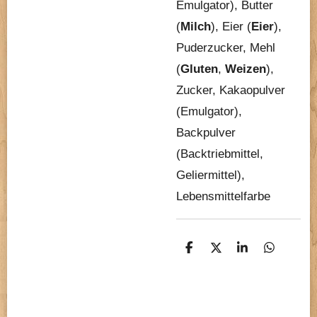
Emulgator), Butter
(
Milch
), Eier (
Eier
),
Puderzucker, Mehl
(
Gluten
,
Weizen
),
Zucker, Kakaopulver
(Emulgator),
Backpulver
(Backtriebmittel,
Geliermittel),
Lebensmittelfarbe
T
T
T
T
e
e
e
e
i
i
i
i
l
l
l
l
e
e
e
e
n
n
n
n