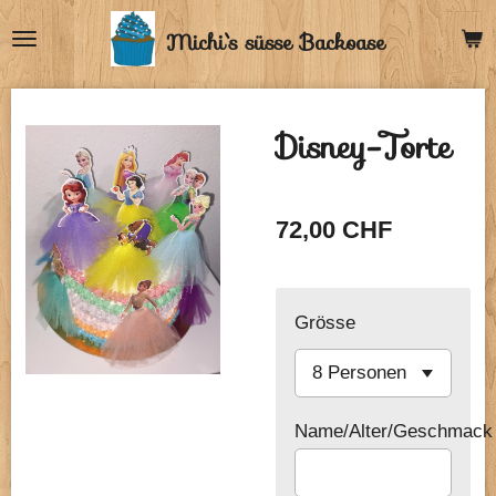
Zum
Michi`s
süsse Backoase
Hauptinhalt
springen
Disney-Torte
72,00 CHF
Grösse
Name/Alter/Geschmack