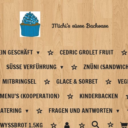
Michi`s
süsse Backoase
IN GESCHÄFT
CEDRIC GROLET FRUIT
SÜSSE VERFÜHRUNG
ZNÜNI (SANDWICH
MITBRINGSEL
GLACE & SORBET
VEG
 MENU'S (KOOPERATION)
KINDERBACKEN
CATERING
FRAGEN UND ANTWORTEN
WYSSBROT 1.5KG