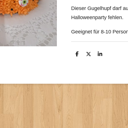
Dieser Gugelhupf darf auf
Halloweenparty fehlen.
Geeignet für 8-10 Perso
T
T
T
e
e
e
i
i
i
l
l
l
e
e
e
n
n
n