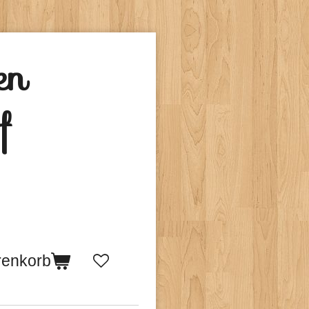
en
f
renkorb