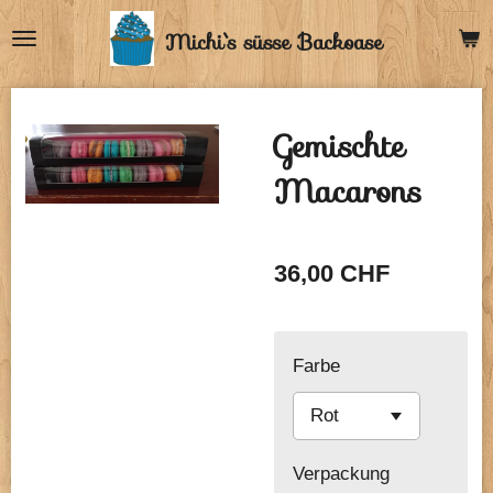
Zum
Michi`s
süsse Backoase
Hauptinhalt
springen
Gemischte
Macarons
36,00 CHF
Farbe
Verpackung