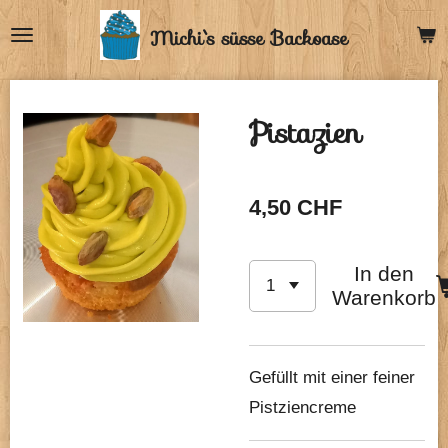
Zum
Michi`s
süsse Backoase
Hauptinhalt
springen
Pistazien
4,50 CHF
In den
Warenkorb
Gefüllt mit einer feiner
Pistziencreme