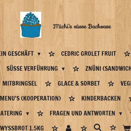
Michi`s
süsse Backoase
IN GESCHÄFT
CEDRIC GROLET FRUIT
SÜSSE VERFÜHRUNG
ZNÜNI (SANDWICH
MITBRINGSEL
GLACE & SORBET
VEG
 MENU'S (KOOPERATION)
KINDERBACKEN
CATERING
FRAGEN UND ANTWORTEN
WYSSBROT 1.5KG