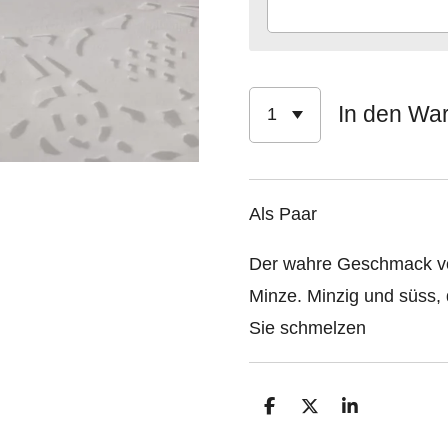
In den Wa
Als Paar
Der wahre Geschmack von
Minze. Minzig und süss, 
Sie schmelzen
T
T
T
e
e
e