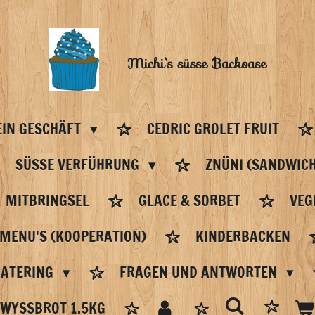
Michi`s
süsse Backoase
IN GESCHÄFT
CEDRIC GROLET FRUIT
SÜSSE VERFÜHRUNG
ZNÜNI (SANDWICH
MITBRINGSEL
GLACE & SORBET
VEG
 MENU'S (KOOPERATION)
KINDERBACKEN
CATERING
FRAGEN UND ANTWORTEN
WYSSBROT 1.5KG